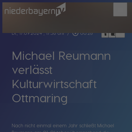
menu
bookmark_border
play_circle_outline
headphones
chrome_reader_mode
Di., 17.09.2024
, 17:56 Uhr
/
00:28
Michael Reumann
verlässt
Kulturwirtschaft
Ottmaring
Nach nicht einmal einem Jahr schließt Michael