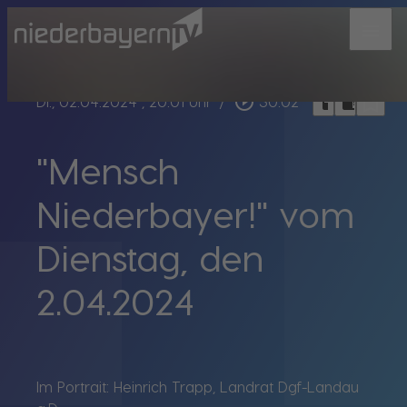
menu
bookmark_border
play_circle_outline
headphones
chrome_reader_mode
Di., 02.04.2024
, 20:01 Uhr
/
30:02
"Mensch
Niederbayer!" vom
Dienstag, den
2.04.2024
Im Portrait: Heinrich Trapp, Landrat Dgf-Landau