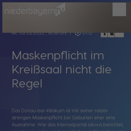
menu
bookmark_border
play_circle_outline
headphones
chrome_reader_mode
Mi., 02.02.2022
, 18:38 Uhr
/
01:12
Maskenpflicht im
Kreißsaal nicht die
Regel
Das Donau-Isar-Klinikum ist mit seiner relativ
strengen Maskenpflicht bei Geburten eher eine
Ausnahme. Wie das Internetportal idowa berichtet,