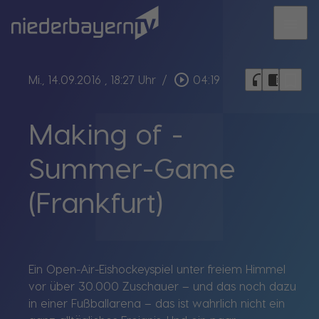
menu
bookmark_border
play_circle_outline
headphones
chrome_reader_mode
Mi., 14.09.2016
, 18:27 Uhr
/
04:19
Making of -
Summer-Game
(Frankfurt)
Ein Open-Air-Eishockeyspiel unter freiem Himmel
vor über 30.000 Zuschauer – und das noch dazu
in einer Fußballarena – das ist wahrlich nicht ein