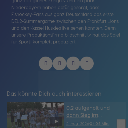
ganz alltägliches Ereignis. Und ein paar
Niederbayern haben dafür gesorgt, dass
Eishockey-Fans aus ganz Deutschland das erste
DEL2-Summergame zwischen den Frankfurt Lions
und den Kassel Huskies live sehen konnten. Denn
unsere Produktionsfirma bildschnitt tv hat das Spiel
für Sport1 komplett produziert.
Das könnte Dich auch interessieren
0:2 aufgeholt und
dann Sieg im
Elfmeterschießen: FC
bookmark_border
5. Aug. 2026
04:08 Min.