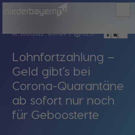
menu
bookmark_border
play_circle_outline
headphones
chrome_reader_mode
Mi., 26.01.2022
, 18:01 Uhr
/
02:59
Lohnfortzahlung –
Geld gibt’s bei
Corona-Quarantäne
ab sofort nur noch
für Geboosterte