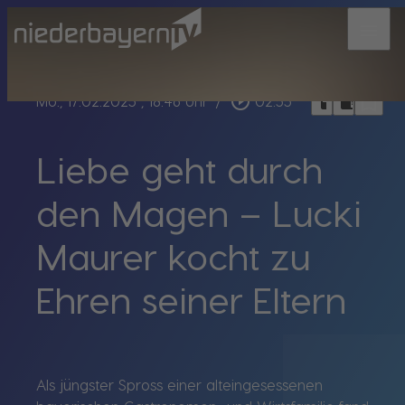
menu
bookmark_border
play_circle_outline
headphones
chrome_reader_mode
Mo., 17.02.2025
, 18:46 Uhr
/
02:55
Liebe geht durch
den Magen – Lucki
Maurer kocht zu
Ehren seiner Eltern
Als jüngster Spross einer alteingesessenen