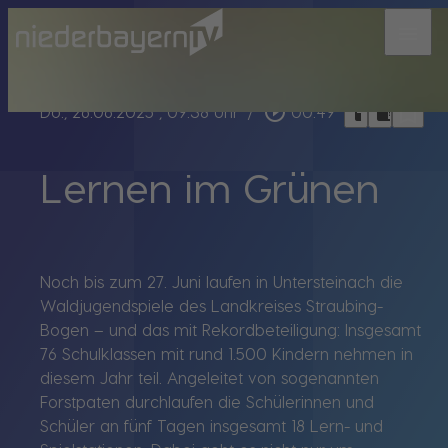
menu
bookmark_border
play_circle_outline
headphones
chrome_reader_mode
Do., 26.06.2025
, 09:38 Uhr
/
00:49
Lernen im Grünen
Noch bis zum 27. Juni laufen in Untersteinach die
Waldjugendspiele des Landkreises Straubing-
Bogen – und das mit Rekordbeteiligung: Insgesamt
76 Schulklassen mit rund 1.500 Kindern nehmen in
diesem Jahr teil. Angeleitet von sogenannten
Forstpaten durchlaufen die Schülerinnen und
Schüler an fünf Tagen insgesamt 18 Lern- und