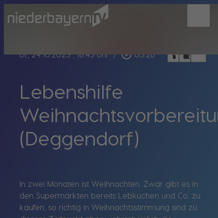
menu
bookmark_border
play_circle_outline
headphones
chrome_reader_mode
Di., 24.10.2023
, 18:45 Uhr
/
03:26
Lebenshilfe
Weihnachtsvorbereit
(Deggendorf)
In zwei Monaten ist Weihnachten. Zwar gibt es in
den Supermärkten bereits Lebkuchen und Co. zu
kaufen, so richtig in Weihnachtsstimmung sind zu