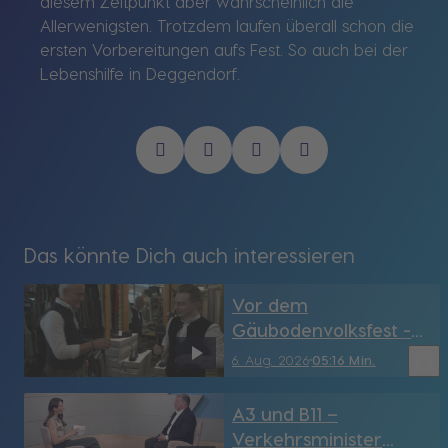
diesem Zeitpunkt aber wahrscheinlich die
Allerwenigsten. Trotzdem laufen überall schon die
ersten Vorbereitungen aufs Fest. So auch bei der
Lebenshilfe in Deggendorf.
Das könnte Dich auch interessieren
Vor dem
Gäubodenvolksfest -
Lederhosn-Check in
bookmark_border
6. Aug. 2026
05:16 Min.
Straubing
A3 und B11 –
Verkehrsminister