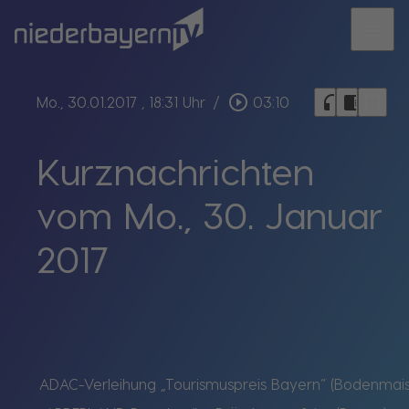
menu
bookmark_border
play_circle_outline
headphones
chrome_reader_mode
Mo., 30.01.2017
, 18:31 Uhr
/
03:10
Kurznachrichten
vom Mo., 30. Januar
2017
ADAC-Verleihung „Tourismuspreis Bayern“ (Bodenmais