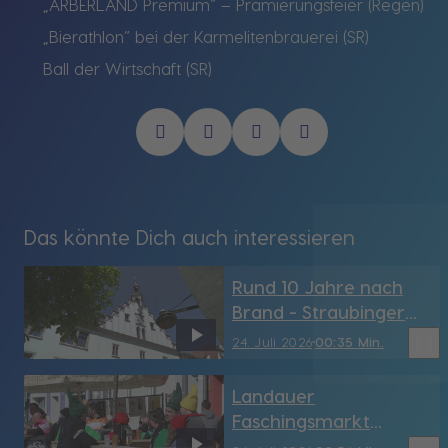
„ARBERLAND Premium“ – Prämierungsfeier (Regen)
„Bierathlon“ bei der Karmelitenbrauerei (SR)
Ball der Wirtschaft (SR)
Das könnte Dich auch interessieren
Rund 10 Jahre nach
Brand - Straubinger
Rathaus hat sein
bookmark_border
24. Juli 2026
00:35 Min.
Türmchen wieder (SR)
Landauer
Faschingsmarkt
möglicherweise vor