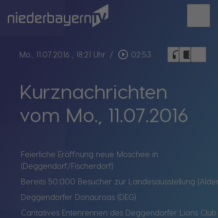
menu
bookmark_border
play_circle_outline
headphones
chrome_reader_mode
Mo., 11.07.2016
, 18:21 Uhr
/
02:53
Kurznachrichten
vom Mo., 11.07.2016
Feierliche Eröffnung neue Moschee in
(Deggendorf/Fischerdorf)
Bereits 50.000 Besucher zur Landesausstellung (Alde
Deggendorfer Donauroas (DEG)
Caritatives Entenrennen des Deggendorfer Lions Club