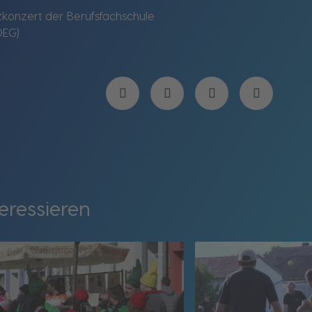
onzert der Berufsfachschule
DEG)
eressieren