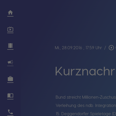
play_circle_outline
Mi., 28.09.2016
, 17:59 Uhr
/
Kurznachri
Bund streicht Millionen-Zuschu
Verleihung des ndb. Integration
15. Deggendorfer Spieletage (