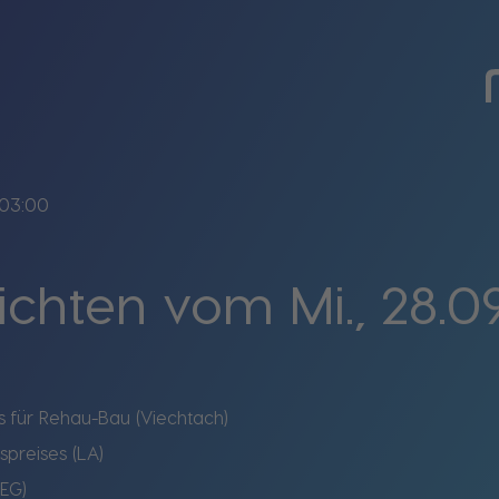
03:00
chten vom Mi., 28.0
ss für Rehau-Bau (Viechtach)
spreises (LA)
DEG)