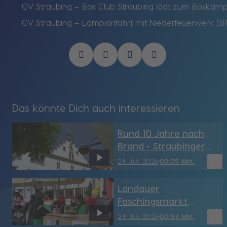
GV Straubing – Box Club Straubing lädt zum Boxkampf
GV Straubing – Lampionfahrt mit Niederfeuerwerk (SR
Das könnte Dich auch interessieren
Rund 10 Jahre nach
Brand - Straubinger
Rathaus hat sein
bookmark_border
24. Juli 2026
00:35 Min.
Türmchen wieder (SR)
Landauer
Faschingsmarkt
möglicherweise vor
bookmark_border
24. Juli 2026
00:54 Min.
dem Aus - dringend