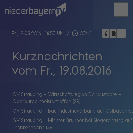
menu
bookmark_border
play_circle_outline
headphones
chrome_reader_mode
Fr., 19.08.2016
, 18:55 Uhr
/
03:41
Kurznachrichten
vom Fr., 19.08.2016
GV Straubing – Wirtschaftsregion Donaustädte –
Oberbürgermeistertreffen (SR)
GV Straubing – Bau-Industrieverband auf Ostbayernsc
GV Straubing – Minister Brunner bei Siegerehrung auf
Trabrennbahn (SR)