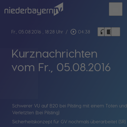
menu
bookmark_border
play_circle_outline
headphones
chrome_reader_mode
Fr., 05.08.2016
, 18:28 Uhr
/
04:38
Kurznachrichten
vom Fr., 05.08.2016
Schwerer VU auf B20 bei Pilsting mit einem Toten und
Verletzten (bei Pilsting)
Sicherheitskonzept für GV nochmals überarbeitet (SR)