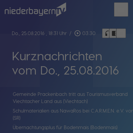
menu
bookmark_border
play_circle_outline
headphones
chrome_reader_mode
Do., 25.08.2016
, 18:31 Uhr
/
03:30
Kurznachrichten
vom Do., 25.08.2016
Gemeinde Prackenbach tritt aus Tourismusverband
Viechtacher Land aus (Viechtach)
Schulmaterialien aus NawaRos bei C.A.R.M.E.N. e.V. vor
(SR)
Übernachtungsplus für Bodenmais (Bodenmais)