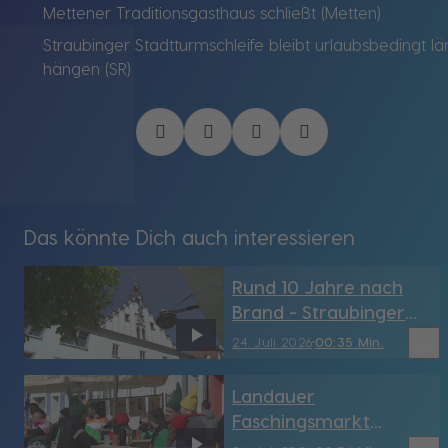
Mettener Traditionsgasthaus schließt (Metten)
Straubinger Stadtturmschleife bleibt urlaubsbedingt l
hängen (SR)
Das könnte Dich auch interessieren
Rund 10 Jahre nach
Brand - Straubinger
Rathaus hat sein
bookmark_border
24. Juli 2026
00:35 Min.
Türmchen wieder (SR)
Landauer
Faschingsmarkt
möglicherweise vor