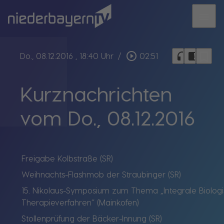
menu
bookmark_border
play_circle_outline
headphones
chrome_reader_mode
Do., 08.12.2016
, 18:40 Uhr
/
02:51
Kurznachrichten
vom Do., 08.12.2016
Freigabe Kolbstraße (SR)
Weihnachts-Flashmob der Straubinger (SR)
15. Nikolaus-Symposium zum Thema „Integrale Biolog
Therapieverfahren“ (Mainkofen)
Stollenprüfung der Bäcker-Innung (SR)