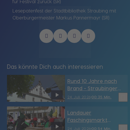
für Festival zurück (SR)
Lesepatenfest der Stadtbibliothek Straubing mit
Oberbürgermeister Markus Pannermayr (SR)
Das könnte Dich auch interessieren
Rund 10 Jahre nach
Brand - Straubinger
Rathaus hat sein
bookmark_border
24. Juli 2026
00:35 Min.
Türmchen wieder (SR)
Landauer
Faschingsmarkt
möglicherweise vor
bookmark_border
24. Juli 2026
00:54 Min.