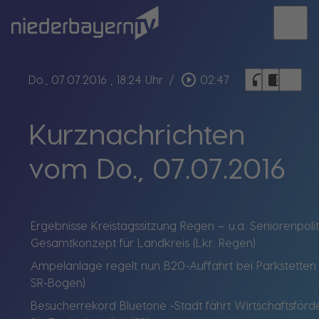
menu
bookmark_border
play_circle_outline
headphones
chrome_reader_mode
Do., 07.07.2016
, 18:24 Uhr
/
02:47
Kurznachrichten
vom Do., 07.07.2016
Ergebnisse Kreistagssitzung Regen – u.a. Seniorenpolit
Gesamtkonzept für Landkreis (Lkr. Regen)
Ampelanlage regelt nun B20-Auffahrt bei Parkstetten 
SR-Bogen)
Besucherrekord Bluetone -Stadt fährt Wirtschaftsför