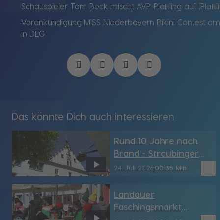
Schauspieler Tom Beck mischt AVP-Plattling auf (Plattli
Vorankündigung MISS Niederbayern Bikini Contest am 9
in DEG
Das könnte Dich auch interessieren
Rund 10 Jahre nach
Brand - Straubinger
Rathaus hat sein
bookmark_border
24. Juli 2026
00:35 Min.
Türmchen wieder (SR)
Landauer
Faschingsmarkt
möglicherweise vor