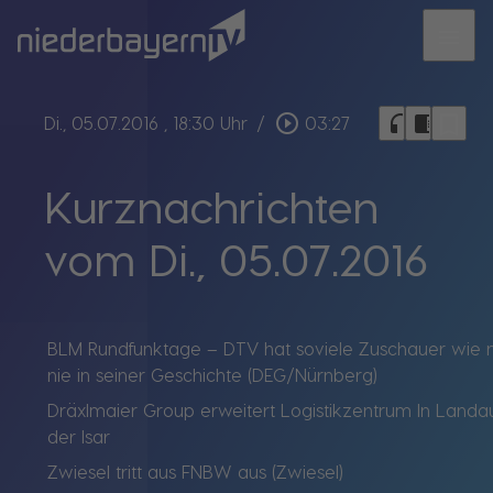
menu
bookmark_border
play_circle_outline
headphones
chrome_reader_mode
Di., 05.07.2016
, 18:30 Uhr
/
03:27
Kurznachrichten
vom Di., 05.07.2016
BLM Rundfunktage – DTV hat soviele Zuschauer wie 
nie in seiner Geschichte (DEG/Nürnberg)
Dräxlmaier Group erweitert Logistikzentrum In Landa
der Isar
Zwiesel tritt aus FNBW aus (Zwiesel)