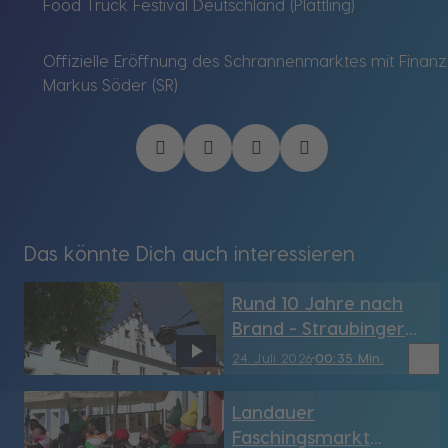
Food Truck Festival Deutschland (Plattling)
Offizielle Eröffnung des Schrannenmarktes mit Finanz
Markus Söder (SR)
Das könnte Dich auch interessieren
Rund 10 Jahre nach
Brand - Straubinger
Rathaus hat sein
bookmark_border
24. Juli 2026
00:35 Min.
Türmchen wieder (SR)
Landauer
Faschingsmarkt