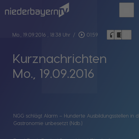
menu
bookmark_border
play_circle_outline
headphones
chrome_reader_mode
Mo., 19.09.2016
, 18:38 Uhr
/
01:59
Kurznachrichten
Mo., 19.09.2016
NGG schlägt Alarm – Hunderte Ausbildungsstellen in d
Gastronomie unbesetzt (Ndb.)