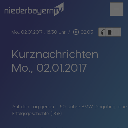
menu
bookmark_border
play_circle_outline
headphones
chrome_reader_mode
Mo., 02.01.2017
, 18:30 Uhr
/
02:03
Kurznachrichten
Mo., 02.01.2017
Auf den Tag genau — 50. Jahre BMW Dingolfing, eine
Erfolgsgeschichte (DGF)