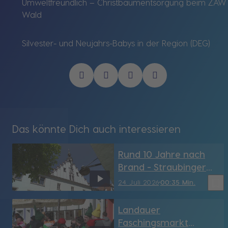
Umweltfreundlich – Christbaumentsorgung beim ZAW
Wald
Silvester- und Neujahrs-Babys in der Region (DEG)
Das könnte Dich auch interessieren
Rund 10 Jahre nach
Brand - Straubinger
Rathaus hat sein
bookmark_border
24. Juli 2026
00:35 Min.
Türmchen wieder (SR)
Landauer
Faschingsmarkt