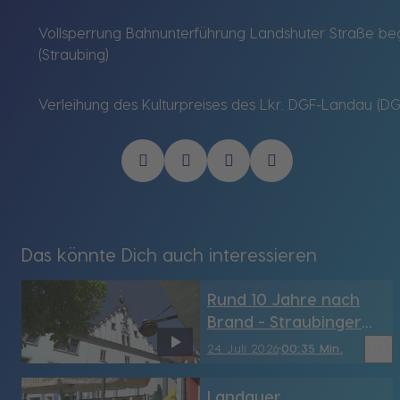
Vollsperrung Bahnunterführung Landshuter Straße be
(Straubing)
Verleihung des Kulturpreises des Lkr. DGF-Landau (DG
Das könnte Dich auch interessieren
Rund 10 Jahre nach
Brand - Straubinger
Rathaus hat sein
bookmark_border
24. Juli 2026
00:35 Min.
Türmchen wieder (SR)
Landauer