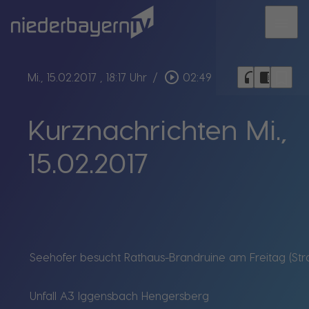
menu
bookmark_border
play_circle_outline
headphones
chrome_reader_mode
Mi., 15.02.2017
, 18:17 Uhr
/
02:49
Kurznachrichten Mi.,
15.02.2017
Seehofer besucht Rathaus-Brandruine am Freitag (Str
Unfall A3 Iggensbach Hengersberg