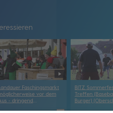
eressieren
Landauer Faschingsmarkt
BITZ Sommerfes
möglicherweise vor dem
Treffen (Basebal
Aus - dringend
Burger) (Obersc
Organisatoren gesucht
Lkr. SR-BOG)