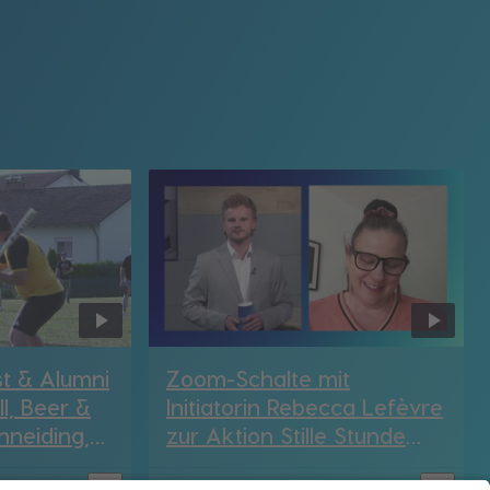
t & Alumni
Zoom-Schalte mit
l, Beer &
Initiatorin Rebecca Lefèvre
hneiding,
zur Aktion Stille Stunde
(DEG)