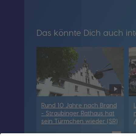
Das könnte Dich auch int
Rund 10 Jahre nach Brand
- Straubinger Rathaus hat
sein Türmchen wieder (SR)