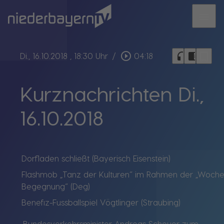
menu
bookmark_border
play_circle_outline
headphones
chrome_reader_mode
Di., 16.10.2018
, 18:30 Uhr
/
04:18
Kurznachrichten Di.,
16.10.2018
Dorfladen schließt (Bayerisch Eisenstein)
Flashmob „Tanz der Kulturen“ im Rahmen der „Woche
Begegnung“ (Deg)
Benefiz-Fussballspiel Vögtlinger (Straubing)
Bundesverkehrsminister Andreas Scheuer zum