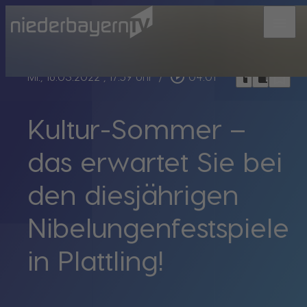
menu
bookmark_border
play_circle_outline
headphones
chrome_reader_mode
Mi., 16.03.2022
, 17:59 Uhr
/
04:01
Kultur-Sommer –
das erwartet Sie bei
den diesjährigen
Nibelungenfestspiele
in Plattling!