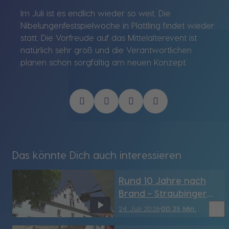
Im Juli ist es endlich wieder so weit. Die
Nibelungenfestspielwoche in Plattling findet wieder
statt. Die Vorfreude auf das Mittelalterevent ist
natürlich sehr groß und die Verantwortlichen
planen schon sorgfältig am neuen Konzept.
Das könnte Dich auch interessieren
Rund 10 Jahre nach
Brand - Straubinger
Rathaus hat sein
bookmark_border
24. Juli 2026
00:35 Min.
Türmchen wieder (SR)