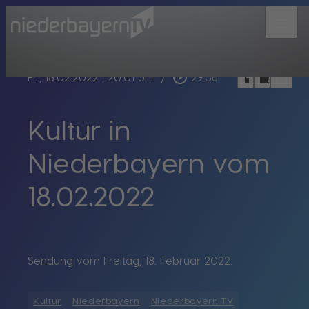
menu
bookmark_border
play_circle_outline
headphones
chrome_reader_mode
Fr., 18.02.2022
, 20:01 Uhr
/
29:56
Kultur in
Niederbayern vom
18.02.2022
Sendung vom Freitag, 18. Februar 2022.
Kultur
Niederbayern
Niederbayern TV