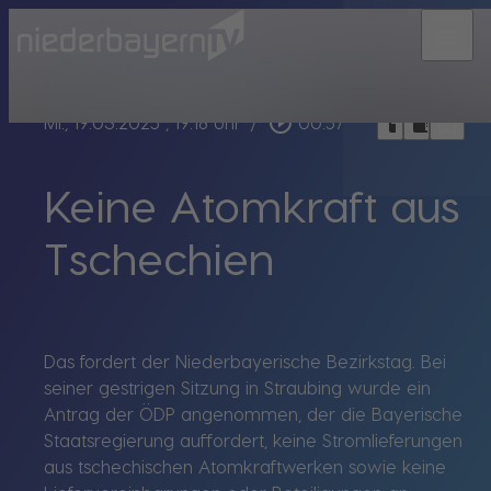
menu
bookmark_border
play_circle_outline
headphones
chrome_reader_mode
Mi., 19.03.2025
, 19:18 Uhr
/
00:57
Keine Atomkraft aus
Tschechien
Das fordert der Niederbayerische Bezirkstag. Bei
seiner gestrigen Sitzung in Straubing wurde ein
Antrag der ÖDP angenommen, der die Bayerische
Staatsregierung auffordert, keine Stromlieferungen
aus tschechischen Atomkraftwerken sowie keine