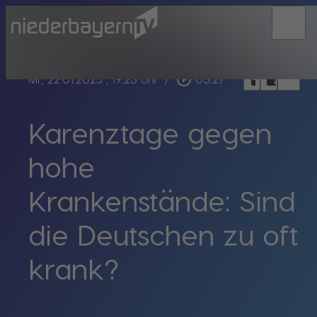
menu
bookmark_border
play_circle_outline
headphones
chrome_reader_mode
Mi., 22.01.2025
, 19:23 Uhr
/
03:27
Karenztage gegen
hohe
Krankenstände: Sind
die Deutschen zu oft
krank?