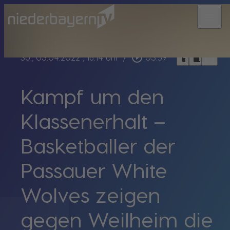
menu
bookmark_border
play_circle_outline
headphones
chrome_reader_mode
So., 03.04.2022
, 16:14 Uhr
/
03:59
Kampf um den
Klassenerhalt –
Basketballer der
Passauer White
Wolves zeigen
gegen Weilheim die