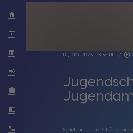
play_circle_outline
Di., 31.01.2023
, 18:36 Uhr
/
Jugendsch
Jugendamt-
Schöffinnen und Schöffen sind 