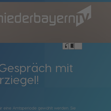
bookmark_border
headphones
chrome_reader_mode
 Gespräch mit
ziegel!
für eine Amtsperiode gewählt werden. Sie