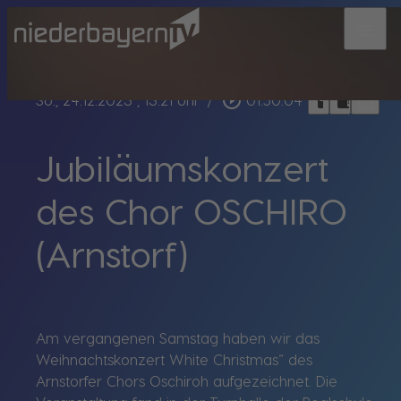
menu
bookmark_border
play_circle_outline
headphones
chrome_reader_mode
So., 24.12.2023
, 13:21 Uhr
/
01:50:04
Jubiläumskonzert
des Chor OSCHIRO
(Arnstorf)
Am vergangenen Samstag haben wir das
Weihnachtskonzert White Christmas“ des
Arnstorfer Chors Oschiroh aufgezeichnet. Die