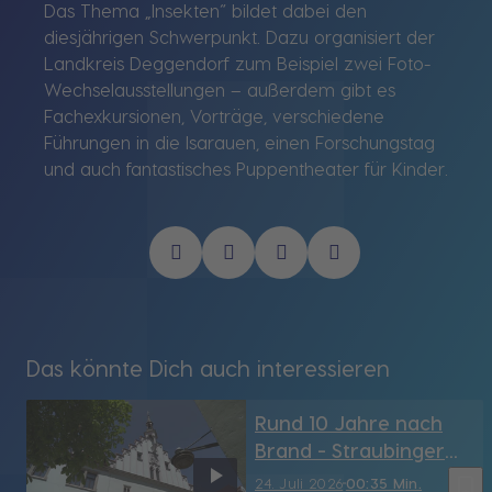
Das Thema „Insekten“ bildet dabei den
diesjährigen Schwerpunkt. Dazu organisiert der
Landkreis Deggendorf zum Beispiel zwei Foto-
Wechselausstellungen – außerdem gibt es
Fachexkursionen, Vorträge, verschiedene
Führungen in die Isarauen, einen Forschungstag
und auch fantastisches Puppentheater für Kinder.
Das könnte Dich auch interessieren
Rund 10 Jahre nach
Brand - Straubinger
Rathaus hat sein
bookmark_border
24. Juli 2026
00:35 Min.