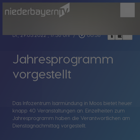
menu
bookmark_border
play_circle_outline
headphones
chrome_reader_mode
Di., 29.03.2022
, 17:36 Uhr
/
00:38
Jahresprogramm
vorgestellt
Das Infozentrum Isarmündung in Moos bietet heuer
knapp 40 Veranstaltungen an. Einzelheiten zum
Jahresprogramm haben die Verantwortlichen am
Dienstagnachmittag vorgestellt.