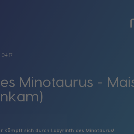
e
04:17
des Minotaurus - Mai
inkam)
er kämpft sich durch Labyrinth des Minotaurus!