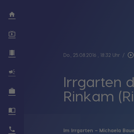
play_circle_outlin
Do., 25.08.2016
, 18:32 Uhr
/
Irrgarten 
Rinkam (R
Im Irrgarten – Michaela Bau