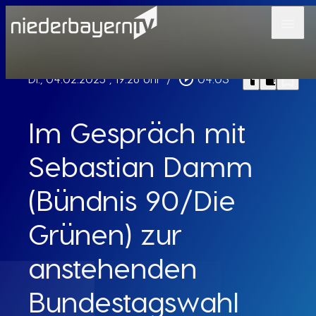
menu
bookmark_border
play_circle_outline
headphones
chrome_reader_mode
Di., 04.02.2025
, 19:26 Uhr
/
04:03
Im Gespräch mit
Sebastian Damm
(Bündnis 90/Die
Grünen) zur
anstehenden
Bundestagswahl