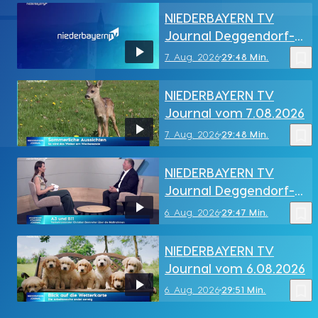
NIEDERBAYERN TV
Journal Deggendorf-
Straubing vom
bookmark_border
7. Aug. 2026
29:48 Min.
7.08.2026
NIEDERBAYERN TV
Journal vom 7.08.2026
bookmark_border
7. Aug. 2026
29:48 Min.
NIEDERBAYERN TV
Journal Deggendorf-
Straubing vom
bookmark_border
6. Aug. 2026
29:47 Min.
6.08.2026
NIEDERBAYERN TV
Journal vom 6.08.2026
bookmark_border
6. Aug. 2026
29:51 Min.