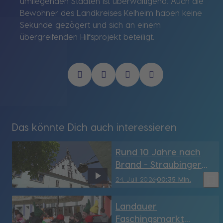
umliegenden Staaten ist überwältigend. Auch die
Bewohner des Landkreises Kelheim haben keine
Sekunde gezögert und sich an einem
übergreifenden Hilfsprojekt beteiligt.
Das könnte Dich auch interessieren
Rund 10 Jahre nach
Brand - Straubinger
Rathaus hat sein
bookmark_border
24. Juli 2026
00:35 Min.
Türmchen wieder (SR)
Landauer
Faschingsmarkt