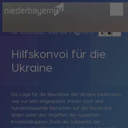
menu
bookmark_border
play_circle_outline
headphones
chrome_reader_mode
Sa., 05.03.2022
, 18:20 Uhr
/
03:35
Hilfskonvoi für die
Ukraine
Die Lage für die Bewohner der Ukraine bleibt nach
wie vor sehr angespannt. Immer noch sind
hunderttausende Menschen auf der Flucht und
leiden unter den Angriffen der russischen
Invasionstruppen. Doch die Solidarität der