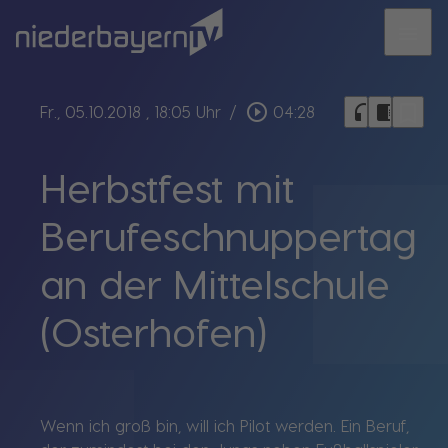
menu
bookmark_border
play_circle_outline
headphones
chrome_reader_mode
Fr., 05.10.2018
, 18:05 Uhr
/
04:28
Herbstfest mit
Berufeschnuppertag
an der Mittelschule
(Osterhofen)
Wenn ich groß bin, will ich Pilot werden. Ein Beruf,