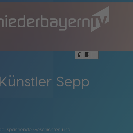
bookmark_border
headphones
chrome_reader_mode
Künstler Sepp
abei spannende Geschichten und