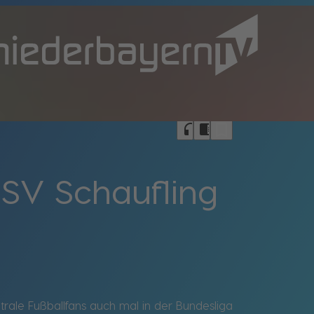
bookmark_border
headphones
chrome_reader_mode
 SV Schaufling
rale Fußballfans auch mal in der Bundesliga