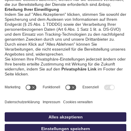
Straubing ersten
Saisonsieg in der
Bezirksliga West
AGB / Gewinnspiele
Datenschutz
Impressum
Kontakt
bildschnitt
idowa.de