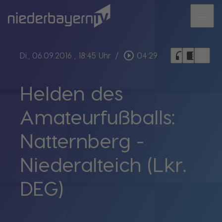
menu
bookmark_border
play_circle_outline
headphones
chrome_reader_mode
Di., 06.09.2016
, 18:45 Uhr
/
04:29
Helden des
Amateurfußballs:
Natternberg -
Niederalteich (Lkr.
DEG)