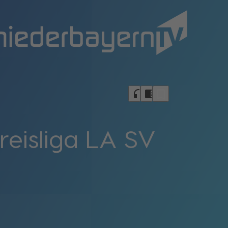
bookmark_border
headphones
chrome_reader_mode
reisliga LA SV