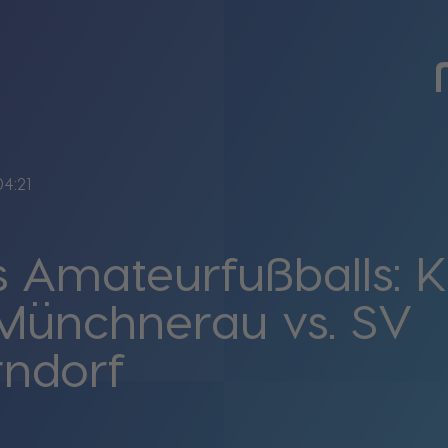
04:21
 Amateurfußballs: K
Münchnerau vs. SV
rndorf