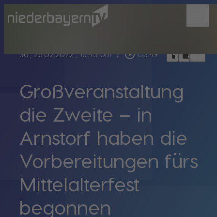
menu
bookmark_border
play_circle_outline
headphones
chrome_reader_mode
Sa., 26.02.2022
, 16:43 Uhr
/
03:49
Großveranstaltung
die Zweite – in
Arnstorf haben die
Vorbereitungen fürs
Mittelalterfest
begonnen