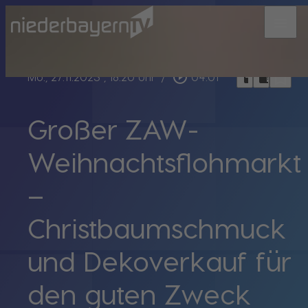
menu
bookmark_border
play_circle_outline
headphones
chrome_reader_mode
Mo., 27.11.2023
, 18:20 Uhr
/
04:01
Großer ZAW-
Weihnachtsflohmarkt
–
Christbaumschmuck
und Dekoverkauf für
den guten Zweck