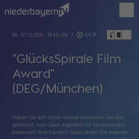
menu
bookmark_border
play_circle_outline
headphones
chrome_reader_mode
Mi., 07.12.2016
, 18:40 Uhr
/
04:19
"GlücksSpirale Film
Award"
(DEG/München)
Haben Sie sich schon einmal Gedanken darüber
gemacht, was Glück eigentlich für Sie persönlich
bedeutet? Eine Familie? Gesundheit? Die eigenen