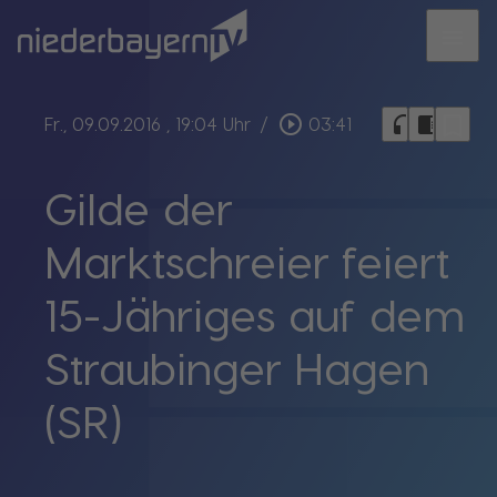
menu
bookmark_border
play_circle_outline
headphones
chrome_reader_mode
Fr., 09.09.2016
, 19:04 Uhr
/
03:41
Gilde der
Marktschreier feiert
15-Jähriges auf dem
Straubinger Hagen
(SR)