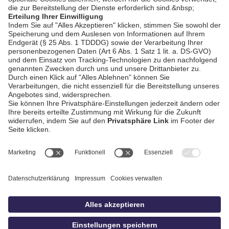
Stille Stunde (DEG)
AGB / Gewinnspiele
Datenschutz
Impressum
Kontakt
bildschnitt
idowa.de