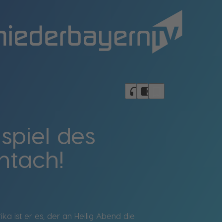
bookmark_border
headphones
chrome_reader_mode
spiel des
htach!
 ist er es, der an Heilig Abend die