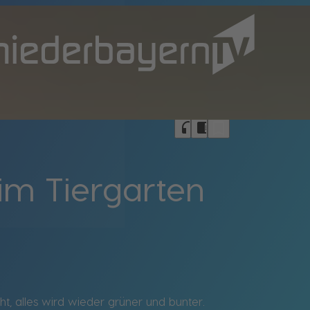
bookmark_border
headphones
chrome_reader_mode
im Tiergarten
t, alles wird wieder grüner und bunter.