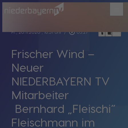
menu
bookmark_border
play_circle_outline
headphones
chrome_reader_mode
Fr., 20.11.2020
, 16:31 Uhr
/
05:27
Frischer Wind –
Neuer
NIEDERBAYERN TV
Mitarbeiter
Bernhard „Fleischi“
Fleischmann im