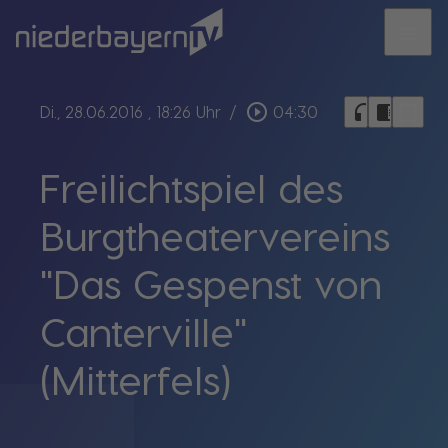
menu
bookmark_border
play_circle_outline
headphones
chrome_reader_mode
Di., 28.06.2016
, 18:26 Uhr
/
04:30
Freilichtspiel des
Burgtheatervereins
"Das Gespenst von
Canterville"
(Mitterfels)