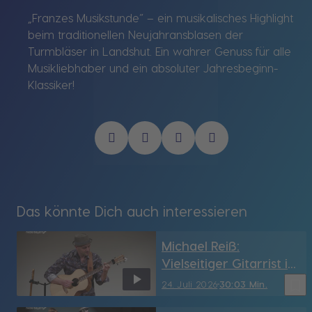
„Franzes Musikstunde“ – ein musikalisches Highlight
beim traditionellen Neujahransblasen der
Turmbläser in Landshut. Ein wahrer Genuss für alle
Musikliebhaber und ein absoluter Jahresbeginn-
Klassiker!
Das könnte Dich auch interessieren
Michael Reiß:
Vielseitiger Gitarrist im
Kapuziner-Stadl
bookmark_border
24. Juli 2026
30:03 Min.