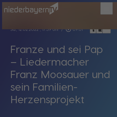
menu
bookmark_border
play_circle_outline
headphones
chrome_reader_mode
Sa., 12.02.2022
, 17:39 Uhr
/
09:01
Franze und sei Pap
– Liedermacher
Franz Moosauer und
sein Familien-
Herzensprojekt