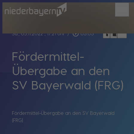
menu
bookmark_border
play_circle_outline
headphones
chrome_reader_mode
Sa., 05.11.2022
, 17:21 Uhr
/
03:03
Fördermittel-
Übergabe an den
SV Bayerwald (FRG)
Fördermittel-Übergabe an den SV Bayerwald
(FRG)