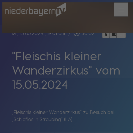
menu
bookmark_border
play_circle_outline
headphones
chrome_reader_mode
Mi., 15.05.2024
, 19:01 Uhr
/
30:02
"Fleischis kleiner
Wanderzirkus" vom
15.05.2024
„Fleischis kleiner Wanderzirkus“ zu Besuch bei
„Schlaflos in Straubing“ (LA)